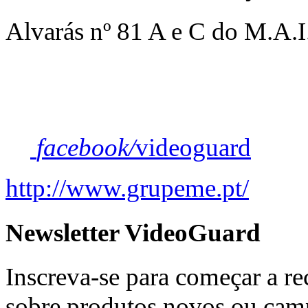
Alvarás nº 81 A e C do M.A.I
facebook/
videoguard
http://www.grupeme.pt/
Newsletter VideoGuard
Inscreva-se para começar a re
sobre produtos novos ou ca